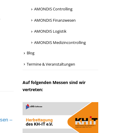
AMONDIS Controlling
AMONDIS Finanzwesen
T
AMONDIS Logistik
AMONDIS Medizincontrolling
Blog
Termine & Veranstaltungen
Auf folgenden Messen sind wir
vertreten:
sen –
Neuerungen im AMONDIS
AMO
17
17
Beschaffungswesen im
Aut
Rahmen der AMONDIS
Wei