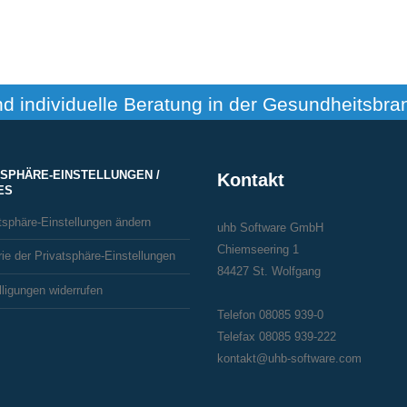
nd individuelle Beratung in der Gesundheitsbra
TSPHÄRE-EINSTELLUNGEN /
Kontakt
ES
tsphäre-Einstellungen ändern
uhb Software GmbH
Chiemseering 1
rie der Privatsphäre-Einstellungen
84427 St. Wolfgang
lligungen widerrufen
Telefon 08085 939-0
Telefax 08085 939-222
kontakt@uhb-software.com