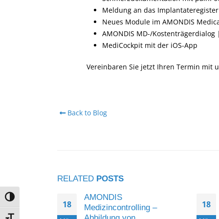
Meldung an das Implantateregiste
Neues Module im AMONDIS Medical
AMONDIS MD-/Kostenträgerdialog | 
MediCockpit mit der iOS-App
Vereinbaren Sie jetzt Ihren Termin mit
Back to Blog
RELATED
POSTS
es
AMONDIS
Umschalten auf hohe Kontraste
18
18
s im
Medizincontrolling –
anzwesen
Abbildung von