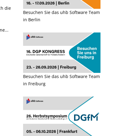
März
März
Version 10.10
ver
h die
Besuchen Sie das uhb Software Team
Im Rahmen der neuen
Mit 
in Berlin
AMONDIS Version 10.10
Funk
werden einige Neuerungen
AMON
e...
in Ihrem...
wird
Weit
deutl
Read More
R
Besuchen Sie das uhb Software Team
in Freiburg