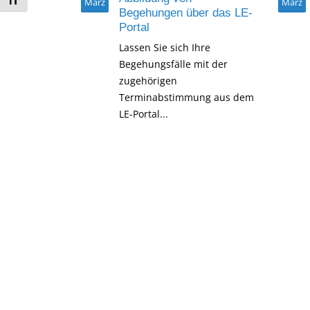
Schrift vergrößern
März
März
Begehungen über das LE-
peln sich
Portal
Lagern Sie
Lassen Sie sich Ihre
en
Begehungsfälle mit der
m AMONDIS...
zugehörigen
Terminabstimmung aus dem
LE-Portal...
Read More