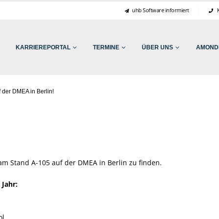
uhb Software informiert
K
KARRIEREPORTAL
TERMINE
ÜBER UNS
AMONDI
 der DMEA in Berlin!
 am Stand A-105 auf der DMEA in Berlin zu finden.
Jahr:
ol