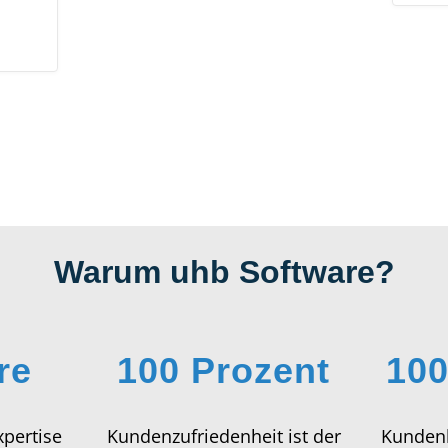
Warum uhb Software?
re
100 Prozent
100
pertise
Kundenzufriedenheit ist der
Kundenb
wesen.
Ansporn, der uns jeden Tag
Ambiti
motiviert.