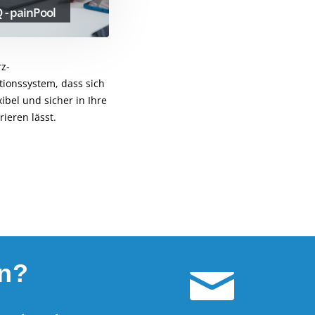
 - painPool
z-
ionssystem, dass sich
xibel und sicher in Ihre
rieren lässt.
en?