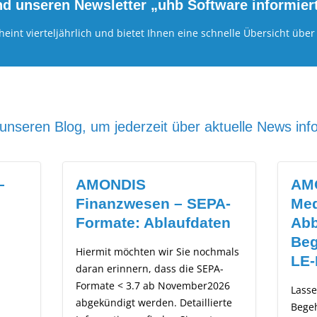
und unseren Newsletter „uhb Software informier
heint vierteljährlich und bietet Ihnen eine schnelle Übersicht übe
nseren Blog, um jederzeit über aktuelle News info
AMONDIS
AMO
A-
Medizincontrolling –
Rec
en
Abbildung von
ch:
Begehungen über das
UPD
hmals
LE-Portal
not
A-
026
Lassen Sie sich Ihre
Die F
erte
Begehungsfälle mit der
Suppo