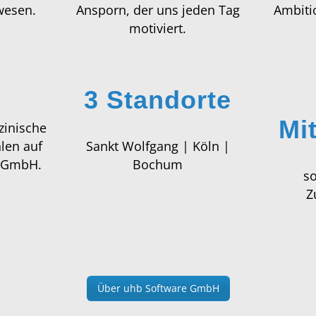
3 Standorte
Mi
zinische
len auf
Sankt Wolfgang | Köln |
e GmbH.
Bochum
so
Z
Über uhb Software GmbH