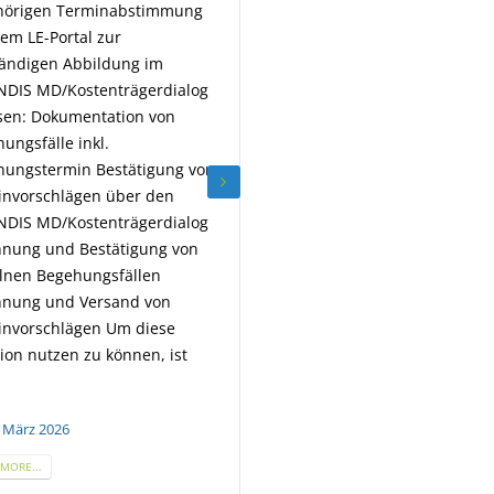
sichere Übertragung erford
nde des Jahres 2026 ein.
ist, unterstützt AMONDIS d
 müssen die laufenden
den Empfang von
llationen im Laufe des Jahres
passwortgeschützten PDF-
ie Version 6 umgestellt
im ZUGFeRD-Format per E-
en. Wir kommen mit einem
Eine Beschreibung hierfür
rechenden Angebot auf Sie
Sie im Onlinehandbuch zu
ofern Sie in diesem Zuge auch
AMONDIS unter „Handout 
inen...
Verschlüsselung“. In den 
 März 2026
Fällen löst...
MORE...
18. März 2026
READ MORE...