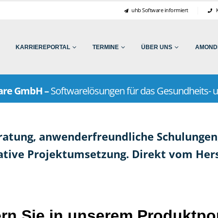
uhb Software informiert
K
KARRIEREPORTAL
TERMINE
ÜBER UNS
AMONDI
ware GmbH –
Softwarelösungen für das Gesundheits- u
Beratung, anwenderfreundliche Schulungen
ative Projektumsetzung. Direkt vom Hers
rn Sie in unserem Produktpor