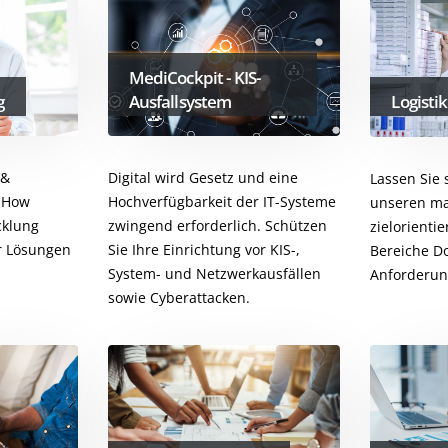
MediCockpit - KIS-
g
Ausfallsystem
Logistik
 &
Digital wird Gesetz und eine
Lassen Sie
w-How
Hochverfügbarkeit der IT-Systeme
unseren m
cklung
zwingend erforderlich. Schützen
zielorienti
r Lösungen
Sie Ihre Einrichtung vor KIS-,
Bereiche D
System- und Netzwerkausfällen
Anforderun
sowie Cyberattacken.