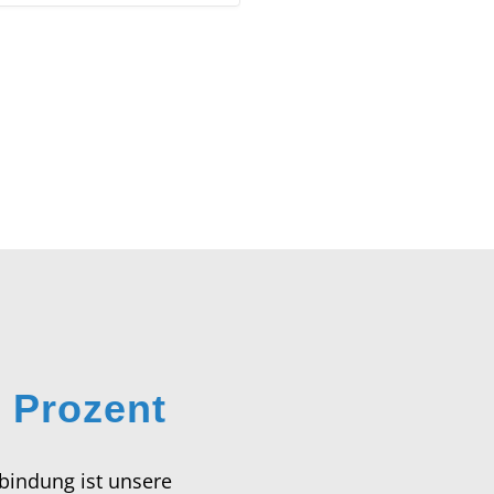
 Prozent
indung ist unsere
on für nachhaltige
Lösungen.