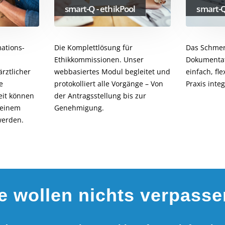
smart-Q - ethikPool
smart-Q
Die Komplettlösung für
Das Schmer
ations-
Ethikkommissionen. Unser
Dokumentat
webbasiertes Modul begleitet und
einfach, fle
värztlicher
protokolliert alle Vorgänge – Von
Praxis integ
e
der Antragsstellung bis zur
eit können
Genehmigung.
n einem
werden.
ie
wollen nichts verpass