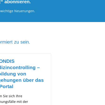
t“
abonnieren.
r wichtige Neuerungen.
rmiert zu sein.
NDIS Digitales
AMONDIS
hnungseingangsbu
Finanzwesen –
 INSIDER Version
Sicherer
ATE auf Version 6
Rechnungsempfa
wendig
Im Moment mehren sich d
Fragen zur sicheren Übert
irma Insider stellt den
von E-Rechnungen. Sofern
rt für die Insider Version 5