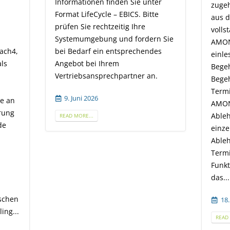
er
zugehörigen Terminabstimmung
zum E
e
aus dem LE-Portal zur
Somit
vollständigen Abbildung im
Insta
n Sie
AMONDIS MD/Kostenträgerdialog
auf d
es
einlesen: Dokumentation von
werd
Begehungsfälle inkl.
entsp
.
Begehungstermin Bestätigung von
zu. S
Terminvorschlägen über den
auf e
AMONDIS MD/Kostenträgerdialog
18.
Ablehnung und Bestätigung von
einzelnen Begehungsfällen
READ 
Ablehnung und Versand von
Terminvorschlägen Um diese
Funktion nutzen zu können, ist
das...
18. März 2026
READ MORE...