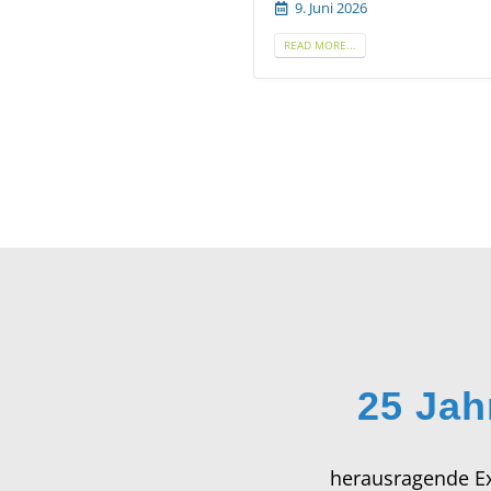
i 2026
E...
25 Jah
herausragende Ex
im Gesundheits