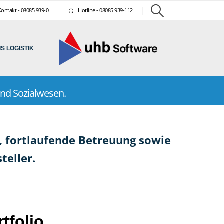
ontakt - 08085 939-0
Hotline - 08085 939-112
S LOGISTIK
nd Sozialwesen.
, fortlaufende Betreuung sowie
teller.
tfolio