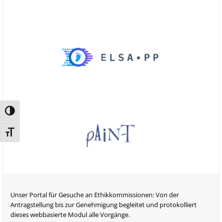
Umschalten auf hohe Kontraste
Schrift vergrößern
Unser Portal für Gesuche an Ethikkommissionen: Von der
Antragstellung bis zur Genehmigung begleitet und protokolliert
dieses webbasierte Modul alle Vorgänge.