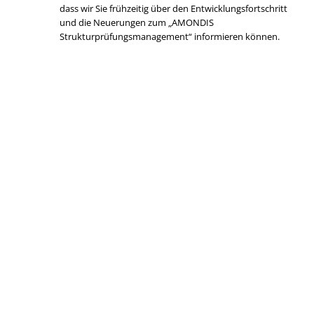
dass wir Sie frühzeitig über den Entwicklungsfortschritt
und die Neuerungen zum „AMONDIS
Strukturprüfungsmanagement“ informieren können.
Kontakt
Wir freuen uns auf Ihre Nachricht. Ihre Daten werden vertraulich
behandelt .
Firma / Krankenhaus
*
Anrede
*
Frau
Herrn
Name
*
Vorname
Nachname
E-Mail
*
Telefon
*