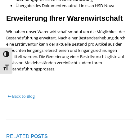
Übergabe des Dokumentenaufruf-Links an HSD-Nova
Erweiterung Ihrer Warenwirtschaft
Wir haben unser Warenwirtschaftsmodul um die Möglichkeit der
Bestandsführung erweitert. Nach einer Bestandserhebung durch
eine Erstinventur kann der aktuelle Bestand pro Artikel aus den
gebuchten Eingangslieferscheinen und Eingangsrechnungen
Umschalten auf hohe Kontraste
ermittelt werden. Die Generierung einer Bestellvorschlagliste auf
Basis von Meldebeständen vereinfacht zudem Ihren
Schrift vergrößern
Bestandsführungsprozess.
Back to Blog
RELATED
POSTS