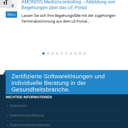
AMONDIS Medizincontrolling – Abbildung von
Schrift vergrößern
18
Begehungen über das LE-Portal
März
Lassen Sie sich Ihre Begehungsfälle mit der zugehörigen
Terminabstimmung aus dem LE-Portal...
Read More
Zertifizierte Softwarelösungen und
individuelle Beratung in der
Gesundheitsbranche.
WICHTIGE INFORMATIONEN
Impressum
Datenschutzerklärung
Datenschutzinformationen