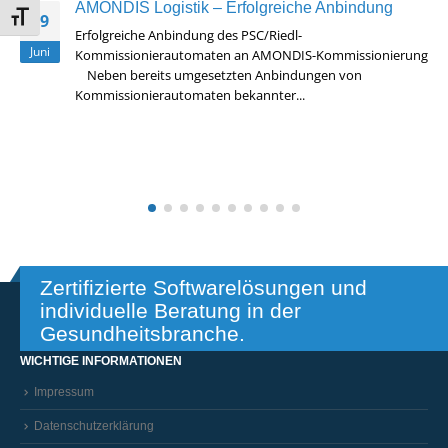
AMONDIS Logistik – Erfolgreiche Anbindung
Schrift vergrößern
09
Erfolgreiche Anbindung des PSC/Riedl-
Juni
Kommissionierautomaten an AMONDIS-Kommissionierung
Neben bereits umgesetzten Anbindungen von
Kommissionierautomaten bekannter...
Read More
Zertifizierte Softwarelösungen und
individuelle Beratung in der
Gesundheitsbranche.
WICHTIGE INFORMATIONEN
Impressum
Datenschutzerklärung