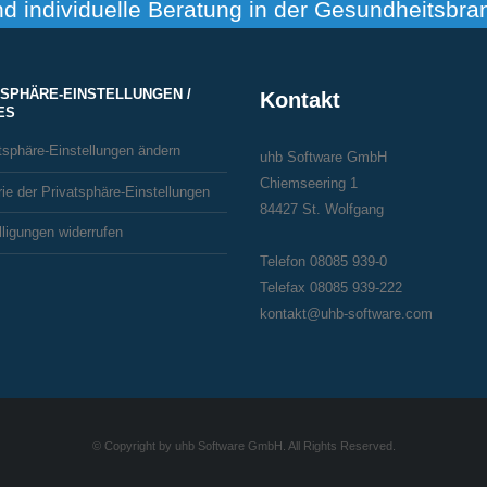
nd individuelle Beratung in der Gesundheitsbra
TSPHÄRE-EINSTELLUNGEN /
Kontakt
ES
tsphäre-Einstellungen ändern
uhb Software GmbH
Chiemseering 1
rie der Privatsphäre-Einstellungen
84427 St. Wolfgang
lligungen widerrufen
Telefon 08085 939-0
Telefax 08085 939-222
kontakt@uhb-software.com
© Copyright by uhb Software GmbH. All Rights Reserved.