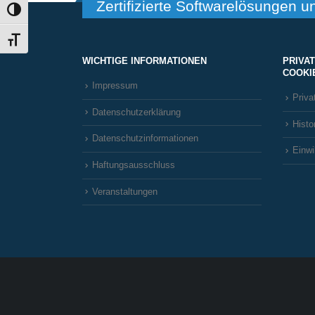
Zertifizierte Softwarelösungen u
Umschalten auf hohe Kontraste
Schrift vergrößern
WICHTIGE INFORMATIONEN
PRIVA
COOKI
Impressum
Priva
Datenschutzerklärung
Histo
Datenschutzinformationen
Einwi
Haftungsausschluss
Veranstaltungen