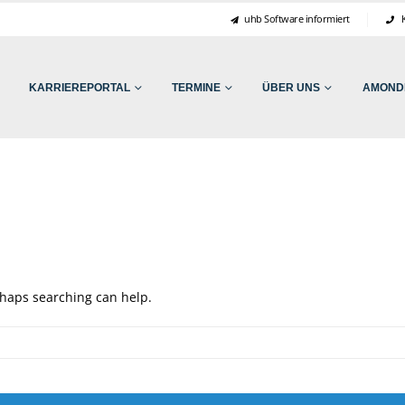
uhb Software informiert
K
KARRIEREPORTAL
TERMINE
ÜBER UNS
AMONDI
erhaps searching can help.