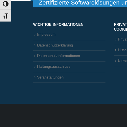
Zertifizierte Softwarelösungen u
Umschalten auf hohe Kontraste
Schrift vergrößern
WICHTIGE INFORMATIONEN
PRIVA
COOKI
Impressum
Priva
Datenschutzerklärung
Histo
Datenschutzinformationen
Einwi
Haftungsausschluss
Veranstaltungen