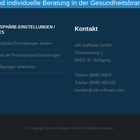
nd individuelle Beratung in der Gesundheitsbra
TSPHÄRE-EINSTELLUNGEN /
Kontakt
ES
tsphäre-Einstellungen ändern
uhb Software GmbH
Chiemseering 1
rie der Privatsphäre-Einstellungen
84427 St. Wolfgang
lligungen widerrufen
Telefon 08085 939-0
Telefax 08085 939-222
kontakt@uhb-software.com
© Copyright by uhb Software GmbH. All Rights Reserved.