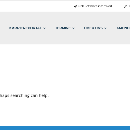
uhb Software informiert
K
KARRIEREPORTAL
TERMINE
ÜBER UNS
AMONDI
erhaps searching can help.