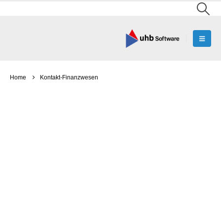
Home
Kontakt-Finanzwesen
AMONDIS Finanzwesen
Wir freuen uns auf Ihre Anfrage.
Firma / Krankenhaus
*
Anrede
*
Frau
Herrn
Name
*
Vorname