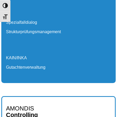
Umschalten auf hohe Kontraste
Schrift vergrößern
Spezialfalldialog
Strukturprüfungsmanagement
KAIN/INKA
Gutachtenverwaltung
AMONDIS
Controlling